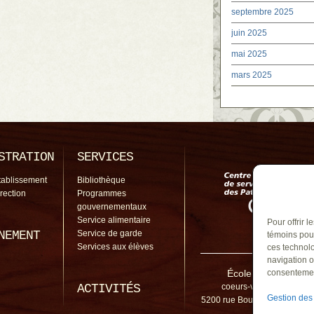
septembre 2025
juin 2025
mai 2025
mars 2025
STRATION
SERVICES
tablissement
Bibliothèque
irection
Programmes
gouvernementaux
Service alimentaire
Pour offrir 
NEMENT
Service de garde
témoins pour
Services aux élèves
ces technolo
navigation o
École des Coeurs-Va
consentement
ACTIVITÉS
coeurs-vaillants@cssp.
Gestion des
5200 rue Bourgchemin, Cont
1C0