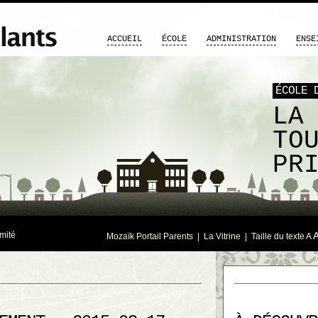
ACCUEIL
ÉCOLE
ADMINISTRATION
ENSE
ÉCOLE 
LA
TO
PR
mité
Mozaïk Portail Parents
|
La Vitrine
| Taille du texte
A