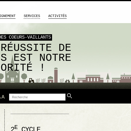
IGNEMENT
SERVICES
ACTIVITÉS
DES COEURS-VAILLANTS
 RÉUSSITE DE
US EST NOTRE
IORITÉ !
Recherche
A
A
E
2
CYCLE