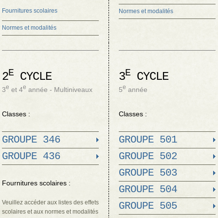
Fournitures scolaires
Normes et modalités
Normes et modalités
E
E
2
CYCLE
3
CYCLE
e
e
e
3
et 4
année - Multiniveaux
5
année
Classes :
Classes :
GROUPE 346
GROUPE 501
GROUPE 436
GROUPE 502
GROUPE 503
Fournitures scolaires :
GROUPE 504
Veuillez accéder aux listes des effets
GROUPE 505
scolaires et aux normes et modalités