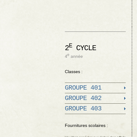
E
2
CYCLE
e
4
année
Classes :
GROUPE 401
GROUPE 402
GROUPE 403
Fournitures scolaires :