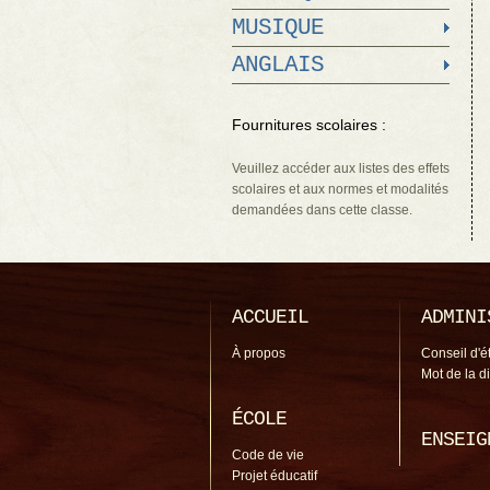
MUSIQUE
ANGLAIS
Fournitures scolaires :
Veuillez accéder aux listes des effets
scolaires et aux normes et modalités
demandées dans cette classe.
ACCUEIL
ADMINI
À propos
Conseil d'é
Mot de la d
ÉCOLE
ENSEIG
Code de vie
Projet éducatif