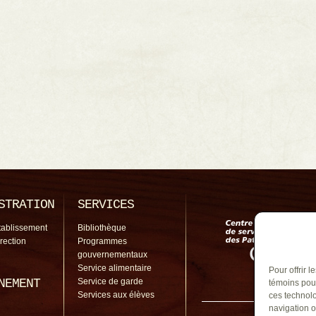
STRATION
SERVICES
tablissement
Bibliothèque
irection
Programmes
gouvernementaux
Service alimentaire
Pour offrir 
NEMENT
Service de garde
témoins pour
Services aux élèves
ces technolo
navigation o