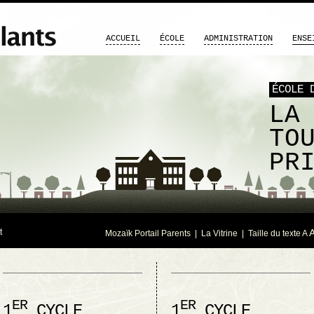
ACCUEIL
ÉCOLE
ADMINISTRATION
ENSE
ÉCOLE 
LA
TO
PR
t
Mozaïk Portail Parents
|
La Vitrine
| Taille du texte
A
ER
ER
1
CYCLE
1
CYCLE