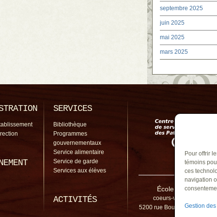
septembre 2025
juin 2025
mai 2025
mars 2025
STRATION
SERVICES
tablissement
Bibliothèque
irection
Programmes
gouvernementaux
Service alimentaire
Pour offrir 
NEMENT
Service de garde
témoins pour
Services aux élèves
ces technolo
navigation o
École des Coeurs-Va
consentement
ACTIVITÉS
coeurs-vaillants@cssp.
Gestion des
5200 rue Bourgchemin, Cont
1C0