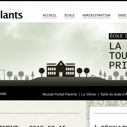
ACCUEIL
ÉCOLE
ADMINISTRATION
ENSE
ÉCOLE 
LA
TO
PR
mité
Mozaïk Portail Parents
|
La Vitrine
| Taille du texte
A