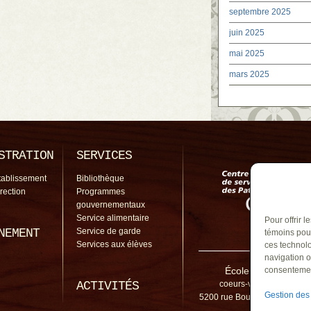
septembre 2025
juin 2025
mai 2025
mars 2025
STRATION
SERVICES
tablissement
Bibliothèque
irection
Programmes
gouvernementaux
Service alimentaire
Pour offrir 
NEMENT
Service de garde
témoins pour
Services aux élèves
ces technolo
navigation o
École des Coeurs-Va
consentement
ACTIVITÉS
coeurs-vaillants@cssp.
Gestion des
5200 rue Bourgchemin, Cont
1C0