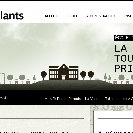
ACCUEIL
ÉCOLE
ADMINISTRATION
ENSE
ÉCOLE 
LA
TO
PR
mité
Mozaïk Portail Parents
|
La Vitrine
| Taille du texte
A