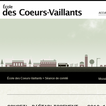
ACCU
École des Coeurs-Vaillants
>
Séance de comité
Mozaï