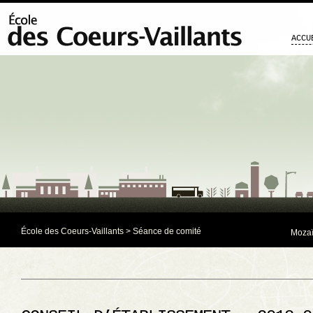
ACCU
École des Coeurs-Vaillants
>
Séance de comité
Mozaï