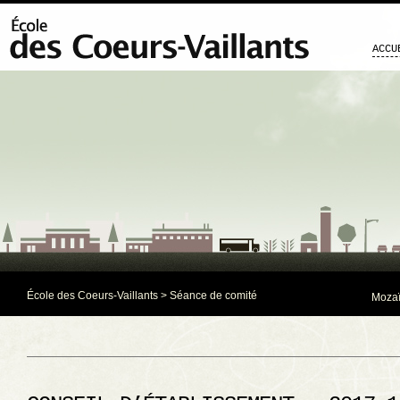
ACCU
École des Coeurs-Vaillants
>
Séance de comité
Mozaï