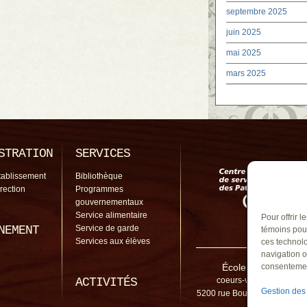
septembre 2025
juin 2025
mai 2025
mars 2025
STRATION
SERVICES
tablissement
Bibliothèque
irection
Programmes
gouvernementaux
Service alimentaire
Pour offrir 
NEMENT
Service de garde
témoins pour
Services aux élèves
ces technolo
navigation o
École des Coeurs-Va
consentement
ACTIVITÉS
coeurs-vaillants@cssp.
Gestion des
5200 rue Bourgchemin, Cont
1C0