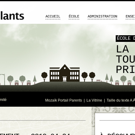
ACCUEIL
ÉCOLE
ADMINISTRATION
ENSE
ÉCOLE 
LA
TO
PR
mité
Mozaïk Portail Parents
|
La Vitrine
| Taille du texte
A