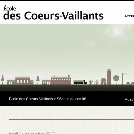
ACCU
École des Coeurs-Vaillants
>
Séance de comité
Mozaï