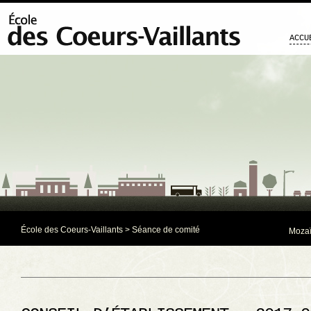
ACCU
École des Coeurs-Vaillants
>
Séance de comité
Mozaï