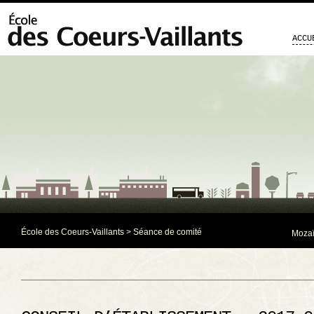
ACCU
École des Coeurs-Vaillants
>
Séance de comité
Mozaï